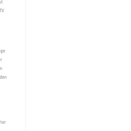
st
 TV
ige
er
en
 den
lter