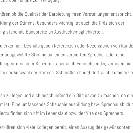
rachproben online zur Verfügung.
ören ob die Qualität der Darbietung ihren Vorstellungen entspricht.
Klang der Stimme, besonders wichtig ist auch die Präzision der
gung stehende Bandbreite an Ausdrucksmöglichkeiten.
t zu erkennen. Deshalb geben Referenzen oder Rezensionen von Kund
 der ausgewählte Stimme um einen versierten Sprecher oder eine
rbeagenturen oder Konzerne, aber auch Fernsehsender, verfügen hie
 bei der Auswahl der Stimme. Schließlich hängt dort auch kommerzie
en zu legen und sich anschließend ein Bild davon zu machen, ob di
net ist. Eine umfassende Schauspielausbildung bzw. Sprechausbildu
hierzu finden sich oft im Lebenslauf bzw. der Vita des Sprechers.
erklären sich viele Kollegen bereit, einen Auszug des gewünschten