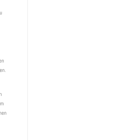
zu
en
en.
n
um
onen