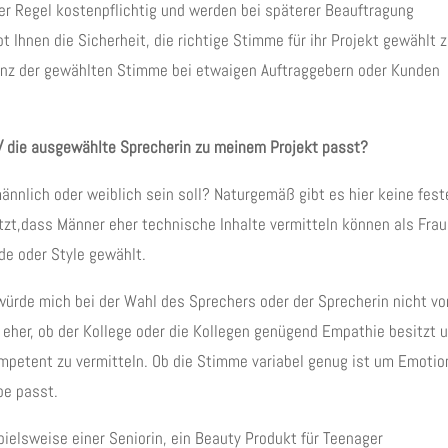
der Regel kostenpflichtig und werden bei späterer Beauftragung
bt Ihnen die Sicherheit, die richtige Stimme für ihr Projekt gewählt 
tanz der gewählten Stimme bei etwaigen Auftraggebern oder Kunden
/ die ausgewählte Sprecherin zu meinem Projekt passt?
ännlich oder weiblich sein soll? Naturgemäß gibt es hier keine fest
etzt,dass Männer eher technische Inhalte vermitteln können als Frau
de oder Style gewählt.
 würde mich bei der Wahl des Sprechers oder der Sprecherin nicht vo
t eher, ob der Kollege oder die Kollegen genügend Empathie besitzt 
mpetent zu vermitteln. Ob die Stimme variabel genug ist um Emoti
pe passt.
pielsweise einer Seniorin, ein Beauty Produkt für Teenager