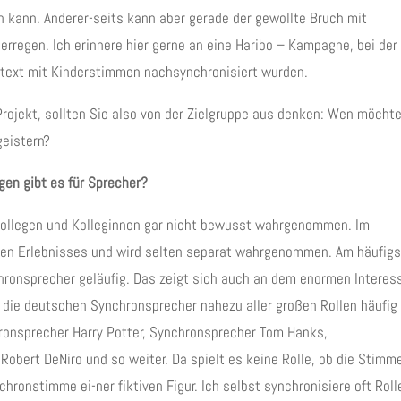
 kann. Anderer-seits kann aber gerade der gewollte Bruch mit
regen. Ich erinnere hier gerne an eine Haribo – Kampagne, bei der
text mit Kinderstimmen nachsynchronisiert wurden.
rojekt, sollten Sie also von der Zielgruppe aus denken: Wen möchte
geistern?
gen gibt es für Sprecher?
 Kollegen und Kolleginnen gar nicht bewusst wahrgenommen. Im
ten Erlebnisses und wird selten separat wahrgenommen. Am häufig
chronsprecher geläufig. Das zeigt sich auch an dem enormen Interes
die deutschen Synchronsprecher nahezu aller großen Rollen häufig
ronsprecher Harry Potter, Synchronsprecher Tom Hanks,
obert DeNiro und so weiter. Da spielt es keine Rolle, ob die Stimm
hronstimme ei-ner fiktiven Figur. Ich selbst synchronisiere oft Roll