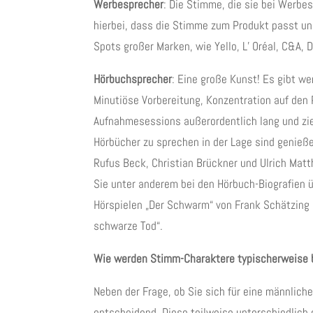
Werbesprecher
: Die Stimme, die sie bei Werbe
hierbei, dass die Stimme zum Produkt passt und
Spots großer Marken, wie Yello, L’ Oréal, C&A, 
Hörbuchsprecher
: Eine große Kunst! Es gibt w
Minutiöse Vorbereitung, Konzentration auf den
Aufnahmesessions außerordentlich lang und zie
Hörbücher zu sprechen in der Lage sind genie
Rufus Beck, Christian Brückner und Ulrich Matt
Sie unter anderem bei den Hörbuch-Biografien 
Hörspielen „Der Schwarm“ von Frank Schätzing u
schwarze Tod“.
Wie werden Stimm-Charaktere typischerweise 
Neben der Frage, ob Sie sich für eine männlich
entscheidend. Diese teilweise unterschiedlich 