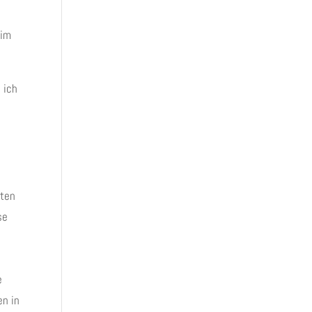
 im
 ich
sten
se
e
en in