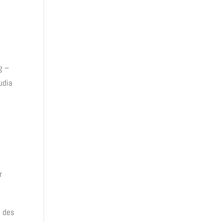
g –
udia
r
n des