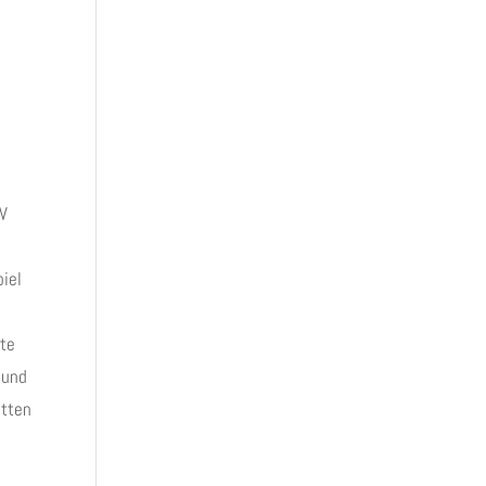
TV
piel
ste
 und
itten