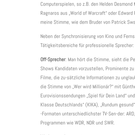
Computerspielen, so z.B. den Helden Desmond 
Ragnaros aus „World of Warcraft“ oder Edward R
meine Stimme, wie dem Bruder von Patrick Sw
Neben der Synchronisierung von Kino und Ferns
Tätigkeitsbereiche für professionelle Sprecher:
Off-Sprecher
: Man hört die Stimme, sieht die P
Shows Kandidaten vorzustellen, Prominente zu b
Filme, die zu-sätzliche Informationen zu ungla
die Stimme von „Wer wird Millionär?“ mit Günth
Eurovisionssendungen „Spiel für Dein Land“ und
Klasse Deutschlands“ (KIKA), „Rundum gesund“
-Formaten unterschiedlichster TV-Sen-der: ARD, 
Programmen wie WDR, NDR und SWR.