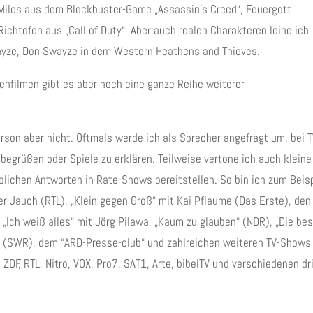
Miles aus dem Blockbuster-Game „Assassin’s Creed“, Feuergott
ichtofen aus „Call of Duty“. Aber auch realen Charakteren leihe ich
ayze, Don Swayze in dem Western Heathens and Thieves.
ehfilmen gibt es aber noch eine ganze Reihe weiterer
erson aber nicht. Oftmals werde ich als Sprecher angefragt um, bei 
egrüßen oder Spiele zu erklären. Teilweise vertone ich auch kleine
ublichen Antworten in Rate-Shows bereitstellen. So bin ich zum Beis
er Jauch (RTL), „Klein gegen Groß“ mit Kai Pflaume (Das Erste), den
 „Ich weiß alles“ mit Jörg Pilawa, „Kaum zu glauben“ (NDR), „Die be
 (SWR), dem “ARD-Presse-club“ und zahlreichen weiteren TV-Shows
ZDF, RTL, Nitro, VOX, Pro7, SAT1, Arte, bibelTV und verschiedenen dr