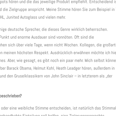
spots hören und die das jeweilige Produkt empfiehlt. Entscheidend i
 die Zielgruppe anspricht. Meine Stimme hören Sie zum Beispiel in
DHL, Junited Autoglass und vielen mehr.
enige deutsche Sprecher, die dieses Genre wirklich beherrschen.
 Punkt und enorme Ausdauer sind vonnöten. Oft sind die
hen sich über viele Tage, wenn nicht Wochen. Kollegen, die großart
ßen meinen höchsten Respekt. Ausdrücklich erwähnen möchte ich hi
hes. Aber, wie gesagt, es gibt noch ein paar mehr. Mich selbst könn
über Barack Obama, Helmut Kohl, Heath Leadger hören, außerdem in
nd den Gruselklassikern von John Sinclair – in letzterem als „der
beschrieben?
e oder eine weibliche Stimme entscheiden, ist natürlich das Stimma
gehandhabte Einteilung soll helfen, eine Zielgruppengerechte