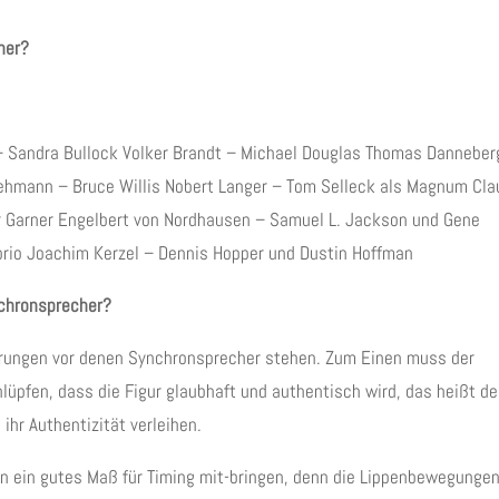
her?
– Sandra Bullock Volker Brandt – Michael Douglas Thomas Danneber
Lehmann – Bruce Willis Nobert Langer – Tom Selleck als Magnum Cla
r Garner Engelbert von Nordhausen – Samuel L. Jackson und Gene
rio Joachim Kerzel – Dennis Hopper und Dustin Hoffman
nchronsprecher?
rungen vor denen Synchronsprecher stehen. Zum Einen muss der
chlüpfen, dass die Figur glaubhaft und authentisch wird, das heißt de
ihr Authentizität verleihen.
n ein gutes Maß für Timing mit-bringen, denn die Lippenbewegunge